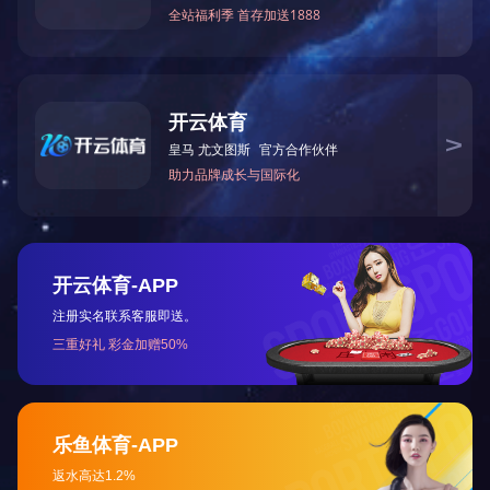
供贴心的服务。
专注质量，坚持创新，聆听批评，关注细
节，发扬特色，创建生态环境新材料企业
。
万
尊环保始终把产品的稳定质量放在重要位置，
并用真诚、周到的服务来赢得客户的青睐。总
经理李堃欢迎广大新老用户前来我公司考察指
导，我们将竭诚为您提供热情周到的服务。