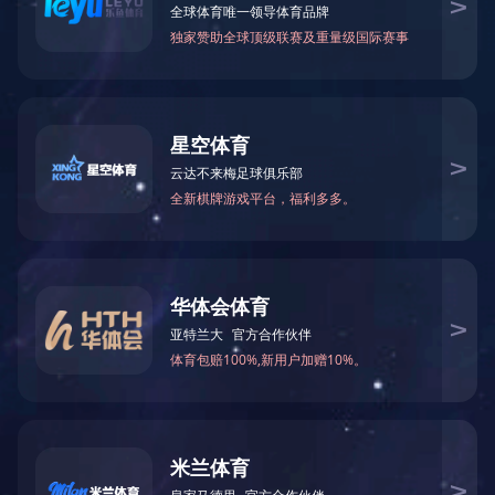
聚合硫酸铁
聚合硫酸铁
服务电话：
15092351666
华体会官方网页版