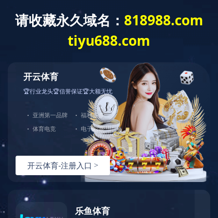
24小时咨询热线：
15092351666
产品中心
首页
/
产品
/
聚合硫酸铁
分类