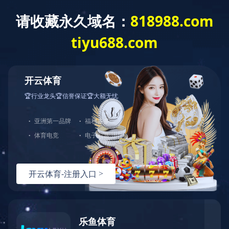
24小时咨询热线：
15092351666
产品中心
首页
/
产品
/
硫酸铝
分类