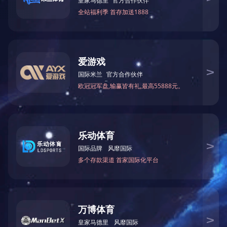
电话： 15092351666
电话： 18653305198
电话： 13355210058
网址： www.fun9188.com
地址：山东省淄博市淄川区磁村工业园
手机官网
微信扫一扫
Copyright © 2023-2043 华体会官方网页版 All Rights Reserved.