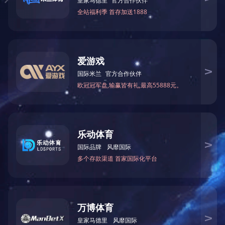
电话： 15092351666
电话： 18653305198
电话： 13355210058
网址： www.fun9188.com
地址：山东省淄博市淄川区磁村工业园
手机官网
微信扫一扫
Copyright © 2023-2043 华体会官方网页版 All Rights Reserved.